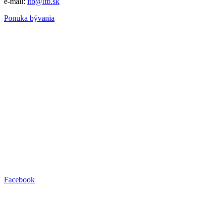
e-mail:
itb@itb.sk
Ponuka bývania
Facebook