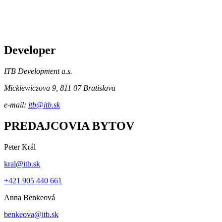
Developer
ITB Development a.s.
Mickiewiczova 9, 811 07 Bratislava
e-mail:
itb@itb.sk
PREDAJCOVIA BYTOV
Peter Král
kral@itb.sk
+421 905 440 661
Anna Benkeová
benkeova@itb.sk