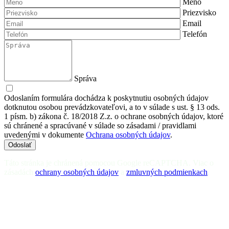
Meno
Priezvisko
Email
Telefón
Správa
Odoslaním formulára dochádza k poskytnutiu osobných údajov
dotknutou osobou prevádzkovateľovi, a to v súlade s ust. § 13 ods.
1 písm. b) zákona č. 18/2018 Z.z. o ochrane osobných údajov, ktoré
sú chránené a spracúvané v súlade so zásadami / pravidlami
uvedenými v dokumente
Ochrana osobných údajov
.
Odoslať
Táto stránka je chránená pomocou Google reCAPTCHA. Viac o
zásadách
ochrany osobných údajov
a
zmluvných podmienkach
.