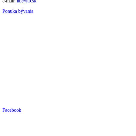
e-mail:
itb@itb.sk
Ponuka bývania
Facebook