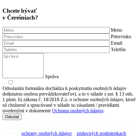
Chcete bývať
v Čerešniach?
Meno
Priezvisko
Email
Telefón
Správa
Odoslaním formulára dochádza k poskytnutiu osobných údajov
dotknutou osobou prevádzkovateľovi, a to v súlade s ust. § 13 ods.
1 písm. b) zákona č. 18/2018 Z.z. o ochrane osobných údajov, ktoré
sú chránené a spracúvané v súlade so zásadami / pravidlami
uvedenými v dokumente
Ochrana osobných údajov
.
Odoslať
Táto stránka je chránená pomocou Google reCAPTCHA. Viac o
zásadách
ochrany osobných údajov
a
zmluvných podmienkach
.