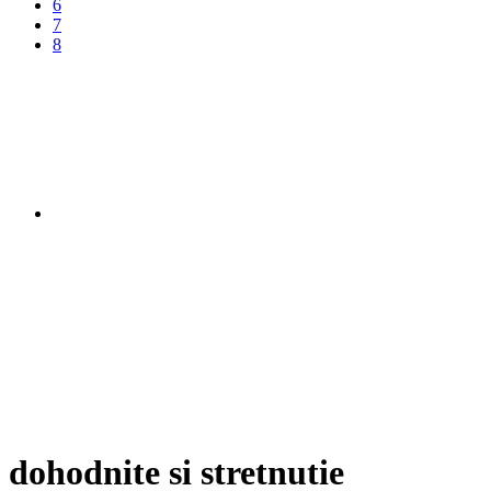
6
7
8
dohodnite si stretnutie