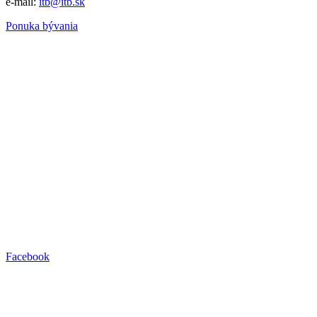
e-mail:
itb@itb.sk
Ponuka bývania
Facebook