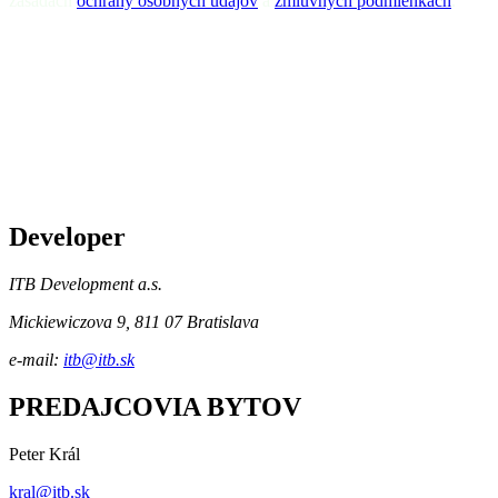
zásadách
ochrany osobných údajov
a
zmluvných podmienkach
.
Developer
ITB Development a.s.
Mickiewiczova 9, 811 07 Bratislava
e-mail:
itb@itb.sk
PREDAJCOVIA BYTOV
Peter Král
kral@itb.sk