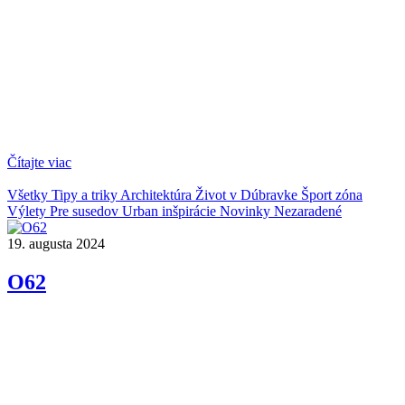
Čítajte viac
Všetky
Tipy a triky
Architektúra
Život v Dúbravke
Šport zóna
Výlety
Pre susedov
Urban inšpirácie
Novinky
Nezaradené
19. augusta 2024
O62