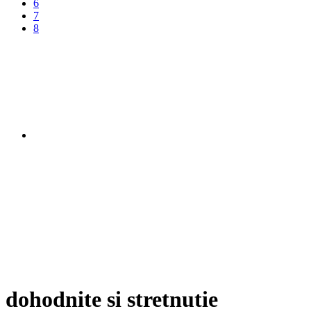
6
7
8
dohodnite si stretnutie