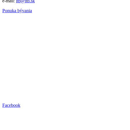
e-mail:
itb@itb.sk
Ponuka bývania
Facebook