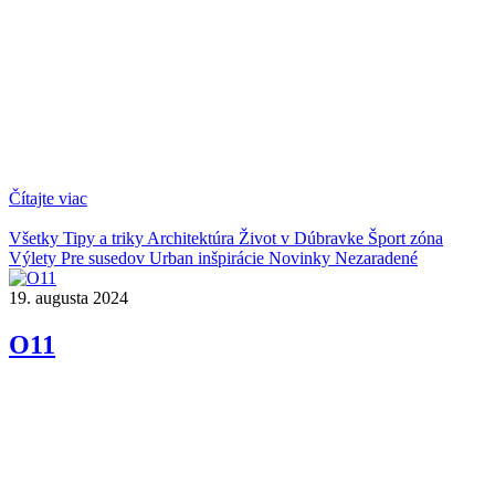
Čítajte viac
Všetky
Tipy a triky
Architektúra
Život v Dúbravke
Šport zóna
Výlety
Pre susedov
Urban inšpirácie
Novinky
Nezaradené
19. augusta 2024
O11