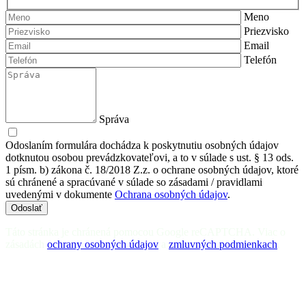
Meno
Priezvisko
Email
Telefón
Správa
Odoslaním formulára dochádza k poskytnutiu osobných údajov
dotknutou osobou prevádzkovateľovi, a to v súlade s ust. § 13 ods.
1 písm. b) zákona č. 18/2018 Z.z. o ochrane osobných údajov, ktoré
sú chránené a spracúvané v súlade so zásadami / pravidlami
uvedenými v dokumente
Ochrana osobných údajov
.
Odoslať
Táto stránka je chránená pomocou Google reCAPTCHA. Viac o
zásadách
ochrany osobných údajov
a
zmluvných podmienkach
.