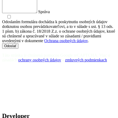
Správa
Odoslaním formulára dochádza k poskytnutiu osobných údajov
dotknutou osobou prevádzkovateľovi, a to v súlade s ust. § 13 ods.
1 písm. b) zákona č. 18/2018 Z.z. o ochrane osobných údajov, ktoré
sú chránené a spracúvané v súlade so zásadami / pravidlami
uvedenými v dokumente
Ochrana osobných údajov
.
Odoslať
Táto stránka je chránená pomocou Google reCAPTCHA. Viac o
zásadách
ochrany osobných údajov
a
zmluvných podmienkach
.
Developer