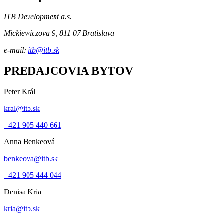
ITB Development a.s.
Mickiewiczova 9, 811 07 Bratislava
e-mail:
itb@itb.sk
PREDAJCOVIA BYTOV
Peter Král
kral@itb.sk
+421 905 440 661
Anna Benkeová
benkeova@itb.sk
+421 905 444 044
Denisa Kria
kria@itb.sk