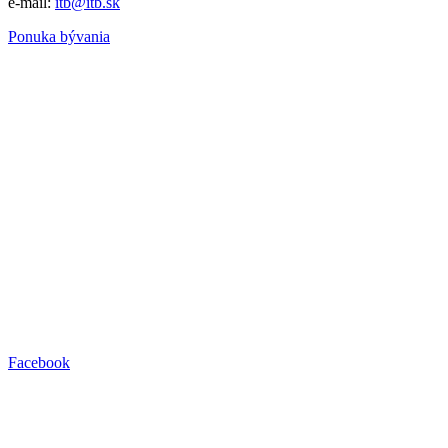
e-mail:
itb@itb.sk
Ponuka bývania
Facebook