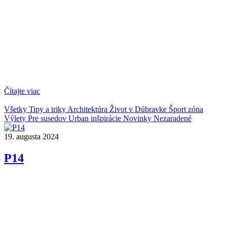
Čítajte viac
Všetky
Tipy a triky
Architektúra
Život v Dúbravke
Šport zóna
Výlety
Pre susedov
Urban inšpirácie
Novinky
Nezaradené
19. augusta 2024
P14