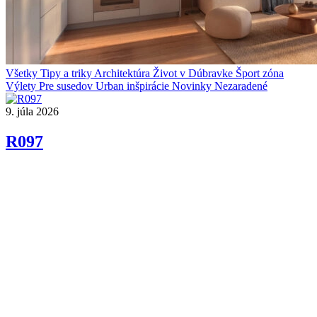
Všetky
Tipy a triky
Architektúra
Život v Dúbravke
Šport zóna
Výlety
Pre susedov
Urban inšpirácie
Novinky
Nezaradené
9. júla 2026
R097