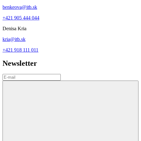
benkeova@itb.sk
+421 905 444 044
Denisa Kria
kria@itb.sk
+421 918 111 011
Newsletter