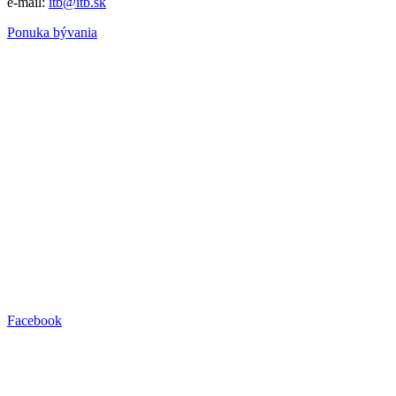
e-mail:
itb@itb.sk
Ponuka bývania
Facebook