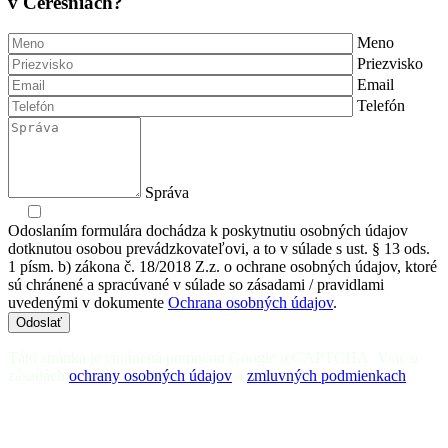
v Čerešniach?
Meno
Priezvisko
Email
Telefón
Správa
Odoslaním formulára dochádza k poskytnutiu osobných údajov
dotknutou osobou prevádzkovateľovi, a to v súlade s ust. § 13 ods.
1 písm. b) zákona č. 18/2018 Z.z. o ochrane osobných údajov, ktoré
sú chránené a spracúvané v súlade so zásadami / pravidlami
uvedenými v dokumente
Ochrana osobných údajov
.
Odoslať
Táto stránka je chránená pomocou Google reCAPTCHA. Viac o
zásadách
ochrany osobných údajov
a
zmluvných podmienkach
.