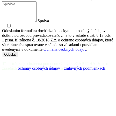
Správa
Odoslaním formulára dochádza k poskytnutiu osobných údajov
dotknutou osobou prevádzkovateľovi, a to v súlade s ust. § 13 ods.
1 písm. b) zákona č. 18/2018 Z.z. o ochrane osobných údajov, ktoré
sú chránené a spracúvané v súlade so zásadami / pravidlami
uvedenými v dokumente
Ochrana osobných údajov
.
Odoslať
Táto stránka je chránená pomocou Google reCAPTCHA. Viac o
zásadách
ochrany osobných údajov
a
zmluvných podmienkach
.