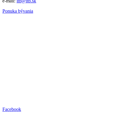
e-mail:
itb@itb.sk
Ponuka bývania
Facebook