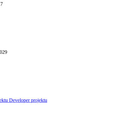
27
2029
jektu
Developer projektu