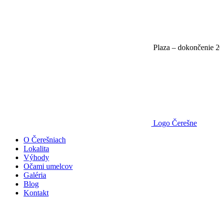
Plaza – dokončenie 
Logo Čerešne
O Čerešniach
Lokalita
Výhody
Očami umelcov
Galéria
Blog
Kontakt