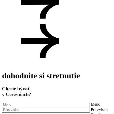
28. januára 2026
Čerešne na chvíľu zažiarili