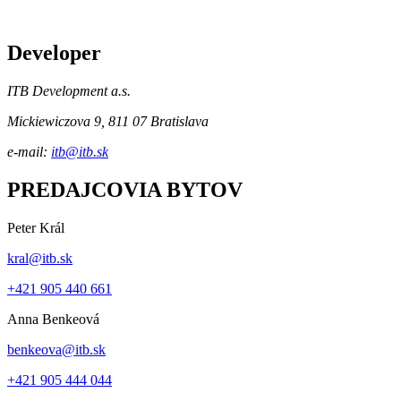
Odoslaním formulára dochádza k poskytnutiu osobných údajov
dotknutou osobou prevádzkovateľovi, a to v súlade s ust. § 13 ods.
1 písm. b) zákona č. 18/2018 Z.z. o ochrane osobných údajov, ktoré
sú chránené a spracúvané v súlade so zásadami / pravidlami
uvedenými v dokumente
Ochrana osobných údajov
.
Odoslať
Táto stránka je chránená pomocou Google reCAPTCHA. Viac o
zásadách
ochrany osobných údajov
a
zmluvných podmienkach
.
Developer
ITB Development a.s.