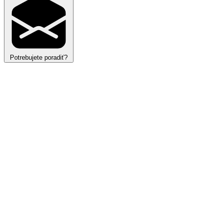
Instagram
© 2026 ITB Development a. s.
/
Všetky práva vyhradené.