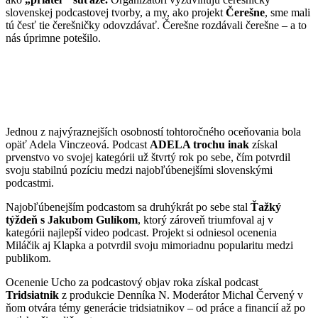
slovenskej podcastovej tvorby, a my, ako projekt
Čerešne
, sme mali
tú česť tie čerešničky odovzdávať. Čerešne rozdávali čerešne – a to
nás úprimne potešilo.
Jednou z najvýraznejších osobností tohtoročného oceňovania bola
opäť Adela Vinczeová. Podcast
ADELA trochu inak
získal
prvenstvo vo svojej kategórii už štvrtý rok po sebe, čím potvrdil
svoju stabilnú pozíciu medzi najobľúbenejšími slovenskými
podcastmi.
Najobľúbenejším podcastom sa druhýkrát po sebe stal
Ťažký
týždeň s Jakubom Gulíkom
, ktorý zároveň triumfoval aj v
kategórii najlepší video podcast. Projekt si odniesol ocenenia
Miláčik aj Klapka a potvrdil svoju mimoriadnu popularitu medzi
publikom.
Ocenenie Ucho za podcastový objav roka získal podcast
Tridsiatnik
z produkcie Denníka N. Moderátor Michal Červený v
ňom otvára témy generácie tridsiatnikov – od práce a financií až po