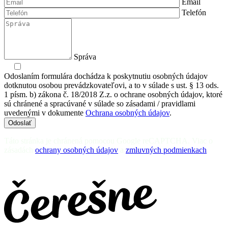
dohodnite si stretnutie
Chcete bývať
v Čerešniach?
Meno
Priezvisko
Email
Telefón
Správa