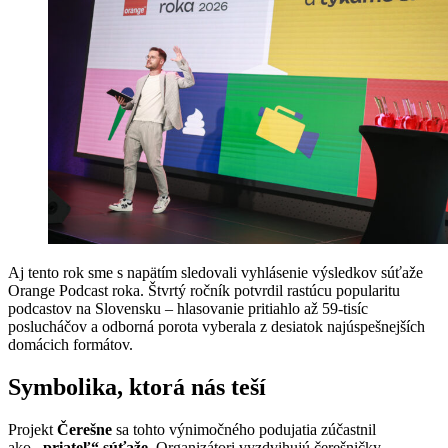
Aj tento rok sme s napätím sledovali vyhlásenie výsledkov súťaže
Orange Podcast roka. Štvrtý ročník potvrdil rastúcu popularitu
podcastov na Slovensku – hlasovanie pritiahlo až 59-tisíc
poslucháčov a odborná porota vyberala z desiatok najúspešnejších
domácich formátov.
Symbolika, ktorá nás teší
Projekt
Čerešne
sa tohto výnimočného podujatia zúčastnil
ako
„priateľ“ súťaže.
Organizátori vyzdvihujú čerešničky