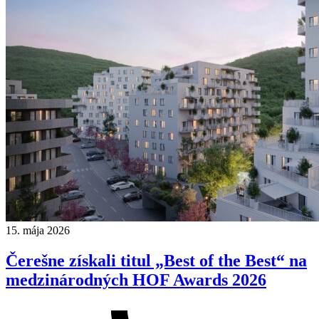
15. mája 2026
Čerešne získali titul „Best of the Best“ na
medzinárodných HOF Awards 2026