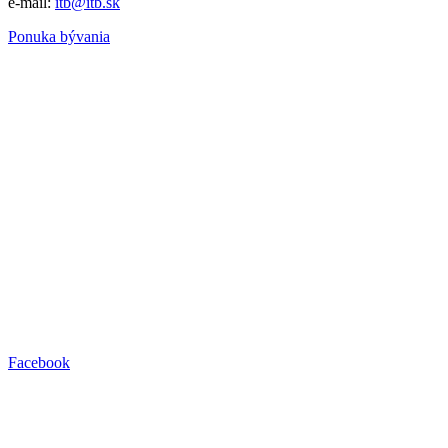
e-mail:
itb@itb.sk
Ponuka bývania
Facebook