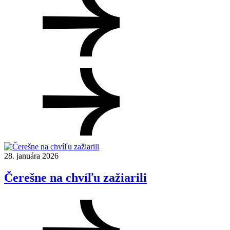
13. mája 2026
Čerešne budú súčasťou Podcastu roka aj
v ďalšom ročníku