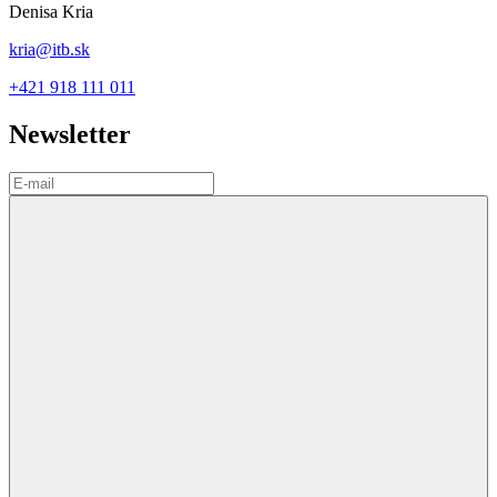
Mickiewiczova 9, 811 07 Bratislava
e-mail:
itb@itb.sk
PREDAJCOVIA BYTOV
Peter Král
kral@itb.sk
+421 905 440 661
Anna Benkeová
benkeova@itb.sk
+421 905 444 044
Denisa Kria
kria@itb.sk
+421 918 111 011