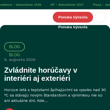
ence – dokončenie 2026
UP – dokončenie 2027
Plaza – dokonč
Logo Čerešne
Ponuka bývania
BLOG
6. augusta 2026
Zvládnite horúčavy v
interiéri aj exteriéri
Horúce letá s teplotami šplhajúcimi sa vysoko nad 30
°C sa stávajú novým štandardom a výnimkou nie sú
ani aktuálne dni. Kde…