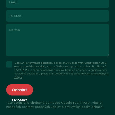
Email
Telefón
Správa
Odoslaním formulára dochádza k poskytnutiu osobných údajov dotknutou
osobou prevádzkovateľovi, a to v súlade s ust. § 13 ods. 1 písm. b) zákona č.
18/2018 Z.z. o ochrane osobných údajov, ktoré sú chránené a spracúvané v
súlade so zásadami / pravidlami uvedenými v dokumente
Ochrana osobných
údajov
.
Odoslať
Táto stránka je chránená pomocou Google reCAPTCHA. Viac o
zásadách
ochrany osobných údajov
a
zmluvných podmienkach
.