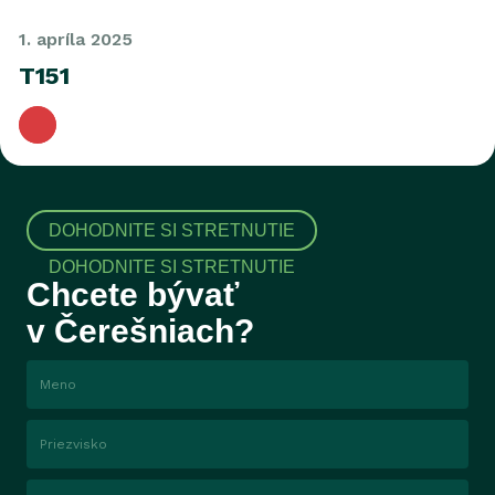
1. apríla 2025
T151
DOHODNITE SI STRETNUTIE
Chcete bývať
v Čerešniach?
Meno
Priezvisko