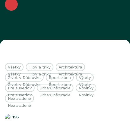
Čítajte viac
Všetky
Tipy a triky
Architektúra
Život v Dúbravke
Šport zóna
Výlety
Pre susedov
Urban inšpirácie
Novinky
Nezaradené