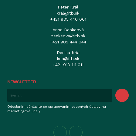
Peter Král
kral@itb.sk
+421 905 440 661
Anna Benkeová
benkeova@itb.sk
+421 905 444 044
Denisa Kria
kria@itb.sk
+421 918 111 011
NEWSLETTER
Odoslaním súhlasíte so spracovaním osobných údajov na
marketingové účely
Facebook
Instagram