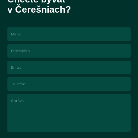
v Čerešniach?
Meno
Priezvisko
Email
Telefón
Správa