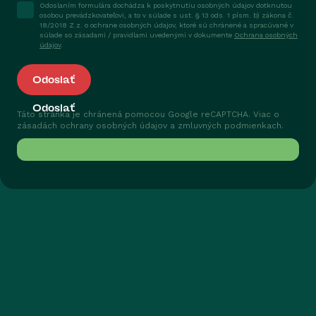
Odoslaním formulára dochádza k poskytnutiu osobných údajov dotknutou
osobou prevádzkovateľovi, a to v súlade s ust. § 13 ods. 1 písm. b) zákona č.
18/2018 Z.z. o ochrane osobných údajov, ktoré sú chránené a spracúvané v
súlade so zásadami / pravidlami uvedenými v dokumente
Ochrana osobných
údajov
.
Odoslať
Táto stránka je chránená pomocou Google reCAPTCHA. Viac o
zásadách
ochrany osobných údajov
a
zmluvných podmienkach
.