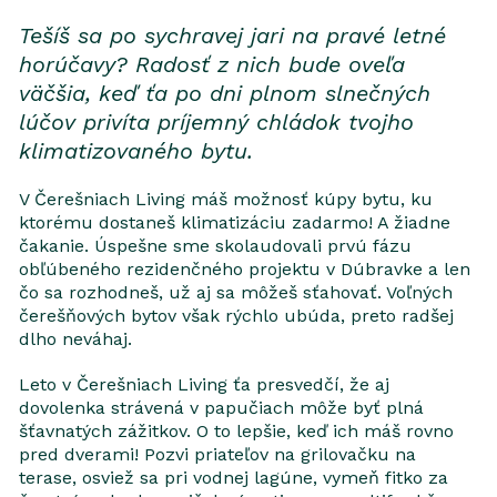
Tešíš sa po sychravej jari na pravé letné
horúčavy? Radosť z nich bude oveľa
väčšia, keď ťa po dni plnom slnečných
lúčov privíta príjemný chládok tvojho
klimatizovaného bytu.
V Čerešniach Living máš možnosť kúpy bytu, ku
ktorému dostaneš klimatizáciu zadarmo! A žiadne
čakanie. Úspešne sme skolaudovali prvú fázu
obľúbeného rezidenčného projektu v Dúbravke a len
čo sa rozhodneš, už aj sa môžeš sťahovať. Voľných
čerešňových bytov však rýchlo ubúda, preto radšej
dlho neváhaj.
Leto v Čerešniach Living ťa presvedčí, že aj
dovolenka strávená v papučiach môže byť plná
šťavnatých zážitkov. O to lepšie, keď ich máš rovno
pred dverami! Pozvi priateľov na grilovačku na
terase, osviež sa pri vodnej lagúne, vymeň fitko za