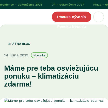
esidence – dokončenie 2026
UP – dokončenie 2027
Plaza – do
Logo Čerešne
Ponuka bývania
SPÄŤ NA BLOG
14. júna 2019
Novinky
Máme pre teba osviežujúcu
ponuku – klimatizáciu
zdarma!