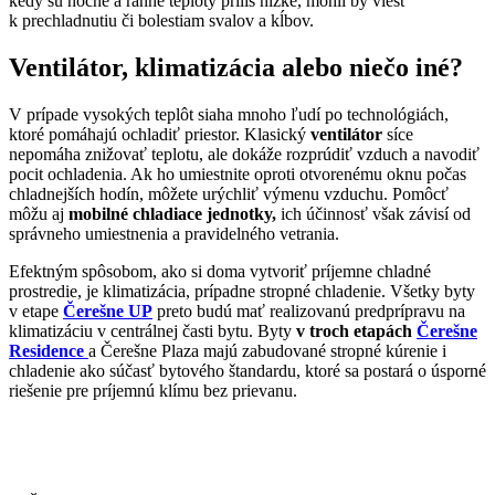
kedy sú nočné a ranné teploty príliš nízke, mohli by viesť
k prechladnutiu či bolestiam svalov a kĺbov.
Ventilátor, klimatizácia alebo niečo iné?
V prípade vysokých teplôt siaha mnoho ľudí po technológiách,
ktoré pomáhajú ochladiť priestor. Klasický
ventilátor
síce
nepomáha znižovať teplotu, ale dokáže rozprúdiť vzduch a navodiť
pocit ochladenia. Ak ho umiestnite oproti otvorenému oknu počas
chladnejších hodín, môžete urýchliť výmenu vzduchu. Pomôcť
môžu aj
mobilné chladiace jednotky,
ich účinnosť však závisí od
správneho umiestnenia a pravidelného vetrania.
Efektným spôsobom, ako si doma vytvoriť príjemne chladné
prostredie, je klimatizácia, prípadne stropné chladenie. Všetky byty
v etape
Čerešne UP
preto budú mať realizovanú predprípravu na
klimatizáciu v centrálnej časti bytu. Byty
v troch etapách
Čerešne
Residence
a Čerešne Plaza majú zabudované stropné kúrenie i
chladenie ako súčasť bytového štandardu, ktoré sa postará o úsporné
riešenie pre príjemnú klímu bez prievanu.