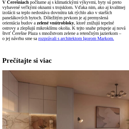
V Čerešniach
počítame aj s klimatickými výkyvmi, byty sú preto
vybavené veľkými oknami s trojsklom. Vďaka nim, ako aj kvalitnej
izolácii sa teplo nedostáva dovnútra tak rýchlo ako v starších
panelákových bytoch. Dôležitým prvkom je aj premyslená
orientácia budov a
zelené vnútrobloky
, ktoré znižujú tepelné
ostrovy a zlepšujú mikroklímu okolia. K tejto snahe prispeje aj nová
štvrť Čerešne Plaza s množstvom zelene a retenčným jazierkom –
o jej návrhu sme sa
rozprávali s architektom Igorom Markom.
Prečítajte si viac