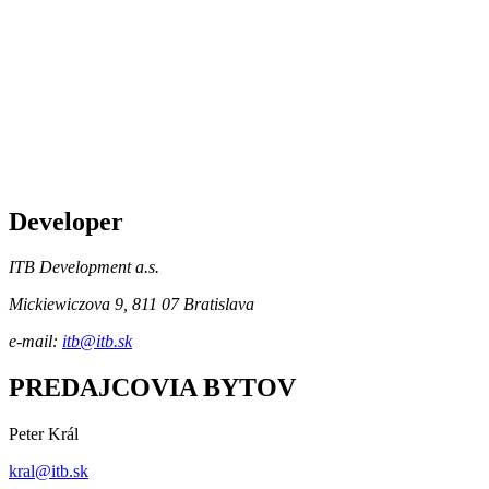
Developer
ITB Development a.s.
Mickiewiczova 9, 811 07 Bratislava
e-mail:
itb@itb.sk
PREDAJCOVIA BYTOV
Peter Král
kral@itb.sk