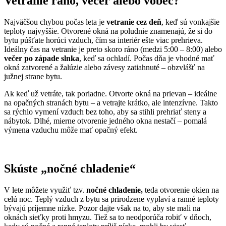
Vetranie ráno, večer alebo vôbec?
Najväčšou chybou počas leta je
vetranie cez deň
, keď sú vonkajšie
teploty najvyššie. Otvorené okná na poludnie znamenajú, že si do
bytu púšťate horúci vzduch, čím sa interiér ešte viac prehrieva.
Ideálny čas na vetranie je preto skoro ráno (medzi 5:00 – 8:00) alebo
večer po západe slnka
, keď sa ochladí. Počas dňa je vhodné mať
okná zatvorené a žalúzie alebo závesy zatiahnuté – obzvlášť na
južnej strane bytu.
Ak keď už vetráte, tak poriadne. Otvorte okná na prievan – ideálne
na opačných stranách bytu – a vetrajte krátko, ale intenzívne. Takto
sa rýchlo vymení vzduch bez toho, aby sa stihli prehriať steny a
nábytok. Dlhé, mierne otvorenie jedného okna nestačí – pomalá
výmena vzduchu môže mať opačný efekt.
Skúste „nočné chladenie“
V lete môžete využiť tzv.
nočné chladenie,
teda otvorenie okien na
celú noc. Teplý vzduch z bytu sa prirodzene vyplaví a ranné teploty
bývajú príjemne nízke. Pozor dajte však na to, aby ste mali na
oknách sieťky proti hmyzu. Tiež sa to neodporúča robiť v dňoch,