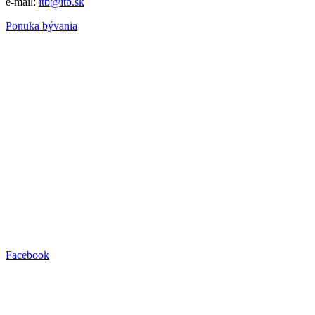
e-mail:
itb@itb.sk
Ponuka bývania
Facebook