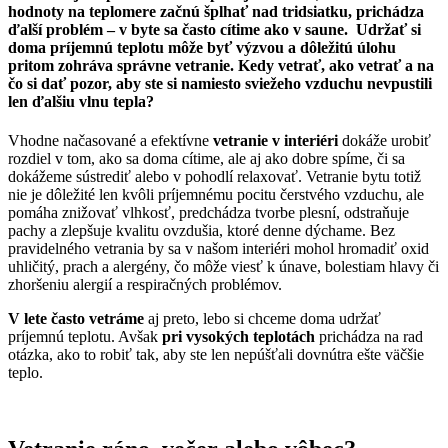
hodnoty na teplomere začnú šplhať nad tridsiatku, prichádza
ďalší problém – v byte sa často cítime ako v saune. Udržať si
doma príjemnú teplotu môže byť výzvou a dôležitú úlohu
pritom zohráva správne vetranie. Kedy vetrať, ako vetrať a na
čo si dať pozor, aby ste si namiesto sviežeho vzduchu nevpustili
len ďalšiu vlnu tepla?
Vhodne načasované a efektívne
vetranie v interiéri
dokáže urobiť
rozdiel v tom, ako sa doma cítime, ale aj ako dobre spíme, či sa
dokážeme sústrediť alebo v pohodlí relaxovať. Vetranie bytu totiž
nie je dôležité len kvôli príjemnému pocitu čerstvého vzduchu, ale
pomáha znižovať vlhkosť, predchádza tvorbe plesní, odstraňuje
pachy a zlepšuje kvalitu ovzdušia, ktoré denne dýchame. Bez
pravidelného vetrania by sa v našom interiéri mohol hromadiť oxid
uhličitý, prach a alergény, čo môže viesť k únave, bolestiam hlavy či
zhoršeniu alergií a respiračných problémov.
V lete často vetráme
aj preto, lebo si chceme doma udržať
príjemnú teplotu. Avšak
pri vysokých teplotách
prichádza na rad
otázka, ako to robiť tak, aby ste len nepúšťali dovnútra ešte väčšie
teplo.