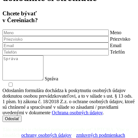
Chcete bývať
v Čerešniach?
Meno
Priezvisko
Email
Telefón
Správa
Odoslaním formulára dochádza k poskytnutiu osobných údajov
dotknutou osobou prevádzkovateľovi, a to v súlade s ust. § 13 ods.
1 písm. b) zákona č. 18/2018 Z.z. o ochrane osobných údajov, ktoré
sú chránené a spracúvané v súlade so zásadami / pravidlami
uvedenými v dokumente
Ochrana osobných údajov
.
Odoslať
Táto stránka je chránená pomocou Google reCAPTCHA. Viac o
zásadách
ochrany osobných údajov
a
zmluvných podmienkach
.