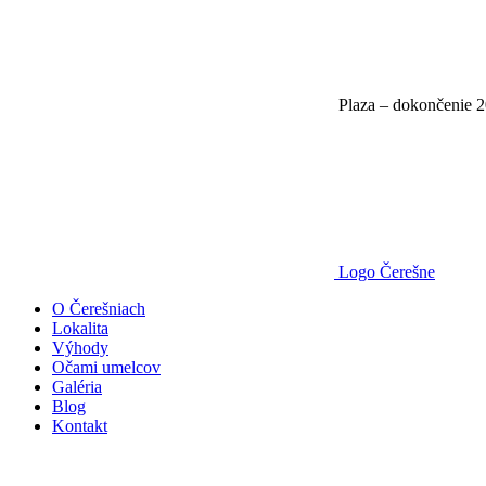
Plaza – dokončenie 
Logo Čerešne
O Čerešniach
Lokalita
Výhody
Očami umelcov
Galéria
Blog
Kontakt