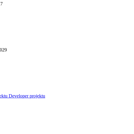
27
2029
jektu
Developer projektu