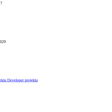
27
2029
jektu
Developer projektu