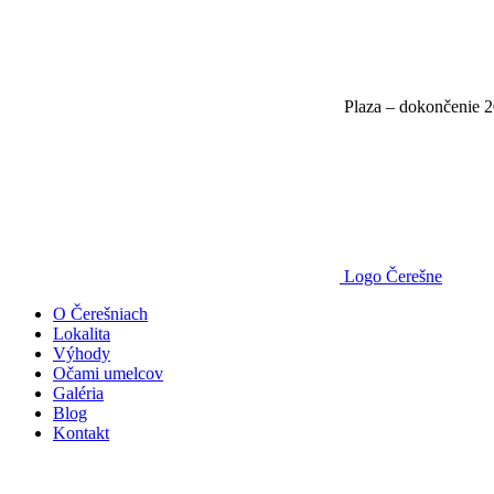
Plaza – dokončenie 
Logo Čerešne
O Čerešniach
Lokalita
Výhody
Očami umelcov
Galéria
Blog
Kontakt