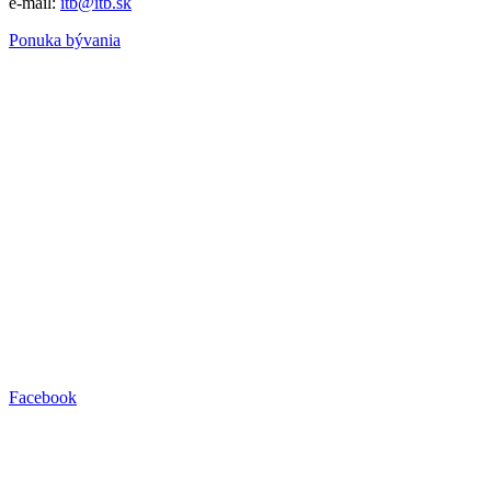
e-mail:
itb@itb.sk
Ponuka bývania
Facebook