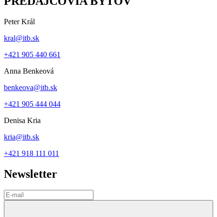
PREDAJCOVIA BYTOV
Peter Král
kral@itb.sk
+421 905 440 661
Anna Benkeová
benkeova@itb.sk
+421 905 444 044
Denisa Kria
kria@itb.sk
+421 918 111 011
Newsletter