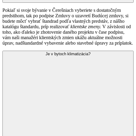
Pokiaľ si svoje bývanie v Čerešniach vyberiete s dostatočným
predstihom, tak po podpise Zmluvy o uzavretí Budúcej zmluvy, si
budete môcť vybrať štandrad podľa vlastných predstáv, z nášho
katalógu štandardu, príp realizovať
klientske zmeny.
V závislosti od
toho, ako ďaleko je zhotovenie daného projektu v čase podpisu,
vám naši manažéri klientských zmien ukážu aktuálne možnosti
úprav, nadštandardné vybavenie alebo stavebné úpravy za príplatok.
Je v bytoch klimatizácia?