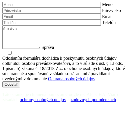
Meno
Priezvisko
Email
Telefón
Správa
Odoslaním formulára dochádza k poskytnutiu osobných údajov
dotknutou osobou prevádzkovateľovi, a to v súlade s ust. § 13 ods.
1 písm. b) zákona č. 18/2018 Z.z. o ochrane osobných údajov, ktoré
sú chránené a spracúvané v súlade so zásadami / pravidlami
uvedenými v dokumente
Ochrana osobných údajov
.
Odoslať
Táto stránka je chránená pomocou Google reCAPTCHA. Viac o
zásadách
ochrany osobných údajov
a
zmluvných podmienkach
.