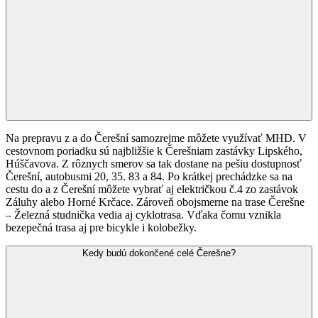
Na prepravu z a do Čerešní samozrejme môžete využívať MHD. V
cestovnom poriadku sú najbližšie k Čerešniam zastávky Lipského,
Húščavova. Z rôznych smerov sa tak dostane na pešiu dostupnosť
Čerešní, autobusmi 20, 35. 83 a 84. Po krátkej prechádzke sa na
cestu do a z Čerešní môžete vybrať aj električkou č.4 zo zastávok
Záluhy alebo Horné Krčace. Zároveň obojsmerne na trase Čerešne
– Železná studnička vedia aj cyklotrasa. Vďaka čomu vznikla
bezepečná trasa aj pre bicykle i kolobežky.
Kedy budú dokončené celé Čerešne?