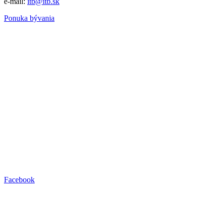
e-mail:
itb@itb.sk
Ponuka bývania
Facebook