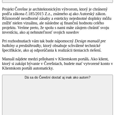
Projekt Čerešne je architektonickým výtvorom, ktorý je chránený
podľa zákona č.185/2015 Z.z., známeho aj ako Autorský zákon.
Rôznorodé neodborné zásahy a esteticky nejednotné doplnky môžu
znížiť nielen vizuálnu, ale následne aj finančnú hodnotu celého
projektu. Veríme preto, že spolu s nami máte záujem chrániť svoju
investíciu, ako aj nehnuteľnosť svojich susedov
Pri rozhodnutiach vám tak bude nápomocný
Design manuál pre
balkóny a predzáhradky
, ktorý obsahuje schválené technické
špecifikácie, ako aj odporúčania k realizácii tieniacich riešení.
Manuál nájdete medzi prílohami v Klientskom portáli
.
Ako klient,
ktorý si zakúpi bývanie v Čerešniach, budete mať vytvorené konto v
Klientskom portáli automaticky.
Dá sa do Čerešní dostať aj inak ako autom?