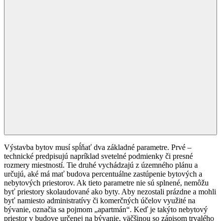
Výstavba bytov musí spĺňať dva základné parametre. Prvé –
technické predpisujú napríklad svetelné podmienky či presné
rozmery miestností. Tie druhé vychádzajú z územného plánu a
určujú, aké má mať budova percentuálne zastúpenie bytových a
nebytových priestorov. Ak tieto parametre nie sú splnené, nemôžu
byť priestory skolaudované ako byty. Aby nezostali prázdne a mohli
byť namiesto administratívy či komerčných účelov využité na
bývanie, označia sa pojmom „apartmán“. Keď je takýto nebytový
priestor v budove určenej na bývanie, väčšinou so zápisom trvalého