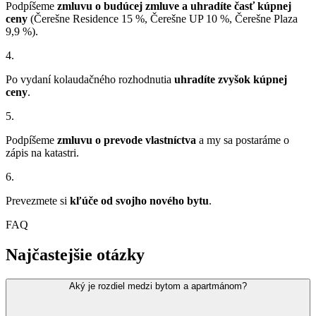
Podpíšeme
zmluvu o budúcej zmluve a uhradíte časť kúpnej
ceny
(Čerešne Residence 15 %, Čerešne UP 10 %, Čerešne Plaza
9,9 %).
4.
Po vydaní kolaudačného rozhodnutia
uhradíte zvyšok kúpnej
ceny
.
5.
Podpíšeme
zmluvu o prevode vlastníctva
a my sa postaráme o
zápis na katastri.
6.
Prevezmete si
kľúče od svojho nového bytu
.
FAQ
Najčastejšie otázky
Aký je rozdiel medzi bytom a apartmánom?