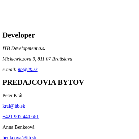
Developer
ITB Development a.s.
Mickiewiczova 9, 811 07 Bratislava
e-mail:
itb@itb.sk
PREDAJCOVIA BYTOV
Peter Král
kral@itb.sk
+421 905 440 661
Anna Benkeová
benkeova@itb.sk