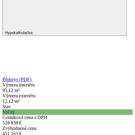
Hypokalkulačka
Pôdorys (PDF)
Výmera interiéru
95,12 m²
Výmera exteriéru
12,12 m²
Stav
Voľný
Cenníková cena s DPH
518 838 €
Zvýhodnená cena
451 163 €