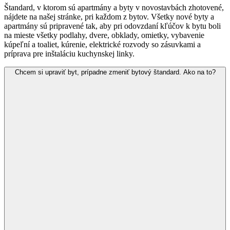
Štandard, v ktorom sú apartmány a byty v novostavbách zhotovené,
nájdete na našej stránke, pri každom z bytov. Všetky nové byty a
apartmány sú pripravené tak, aby pri odovzdaní kľúčov k bytu boli
na mieste všetky podlahy, dvere, obklady, omietky, vybavenie
kúpeľní a toaliet, kúrenie, elektrické rozvody so zásuvkami a
príprava pre inštaláciu kuchynskej linky.
Chcem si upraviť byt, prípadne zmeniť bytový štandard. Ako na to?