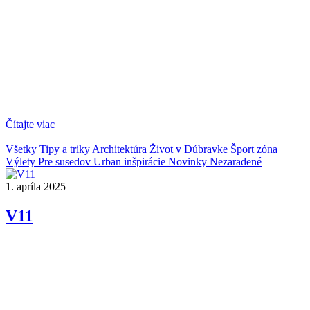
Čítajte viac
Všetky
Tipy a triky
Architektúra
Život v Dúbravke
Šport zóna
Výlety
Pre susedov
Urban inšpirácie
Novinky
Nezaradené
1. apríla 2025
V11