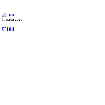
1. apríla 2025
U184