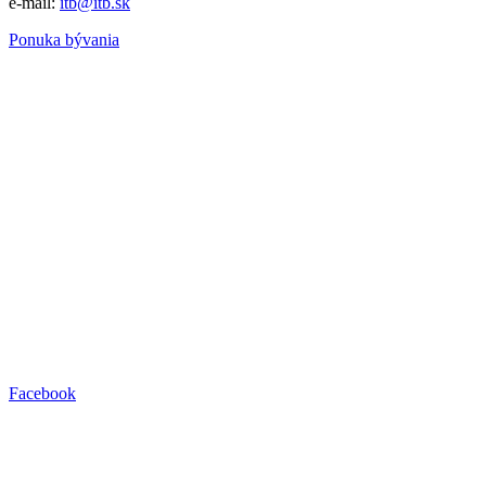
e-mail:
itb@itb.sk
Ponuka bývania
Facebook