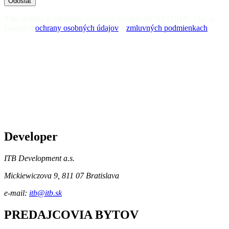
Odoslať
Táto stránka je chránená pomocou Google reCAPTCHA. Viac o
zásadách
ochrany osobných údajov
a
zmluvných podmienkach
.
Developer
ITB Development a.s.
Mickiewiczova 9, 811 07 Bratislava
e-mail:
itb@itb.sk
PREDAJCOVIA BYTOV