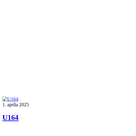
1. apríla 2025
U164