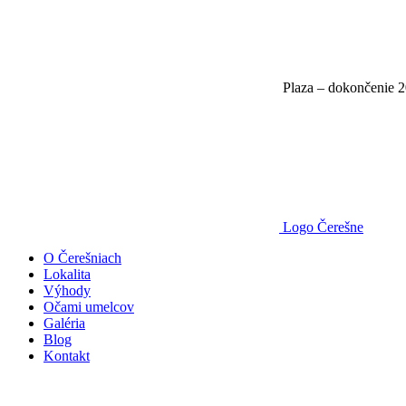
Plaza – dokončenie 
Logo Čerešne
O Čerešniach
Lokalita
Výhody
Očami umelcov
Galéria
Blog
Kontakt