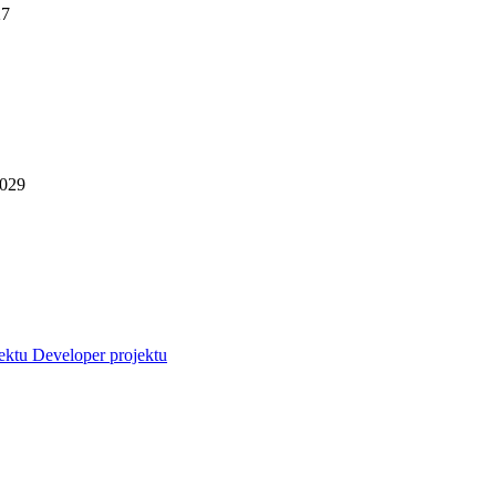
27
2029
jektu
Developer projektu