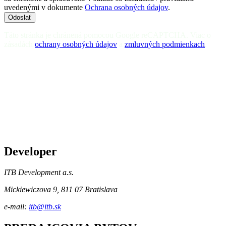
uvedenými v dokumente
Ochrana osobných údajov
.
Odoslať
Táto stránka je chránená pomocou Google reCAPTCHA. Viac o
zásadách
ochrany osobných údajov
a
zmluvných podmienkach
.
Developer
ITB Development a.s.
Mickiewiczova 9, 811 07 Bratislava
e-mail:
itb@itb.sk