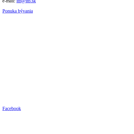
e-mail:
itb@itb.sk
Ponuka bývania
Facebook