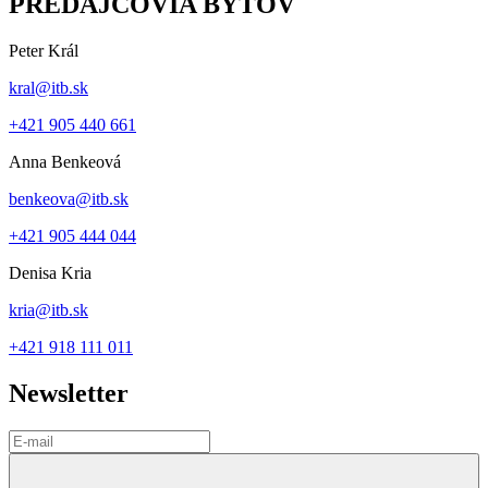
PREDAJCOVIA BYTOV
Peter Král
kral@itb.sk
+421 905 440 661
Anna Benkeová
benkeova@itb.sk
+421 905 444 044
Denisa Kria
kria@itb.sk
+421 918 111 011
Newsletter