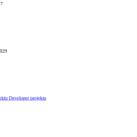
27
2029
jektu
Developer projektu