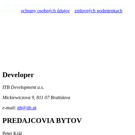
Táto stránka je chránená pomocou Google reCAPTCHA. Viac o
zásadách
ochrany osobných údajov
a
zmluvných podmienkach
.
Developer
ITB Development a.s.
Mickiewiczova 9, 811 07 Bratislava
e-mail:
itb@itb.sk
PREDAJCOVIA BYTOV
Peter Král