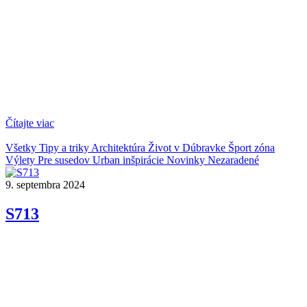
Čítajte viac
Všetky
Tipy a triky
Architektúra
Život v Dúbravke
Šport zóna
Výlety
Pre susedov
Urban inšpirácie
Novinky
Nezaradené
9. septembra 2024
S713