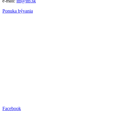
e-mail:
itb@itb.sk
Ponuka bývania
Facebook