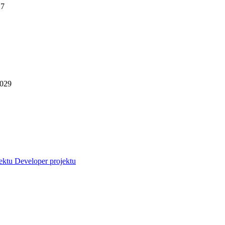
27
2029
jektu
Developer projektu