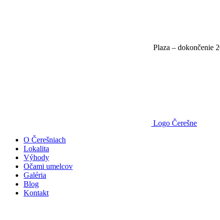
Plaza – dokončenie 
Logo Čerešne
O Čerešniach
Lokalita
Výhody
Očami umelcov
Galéria
Blog
Kontakt