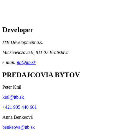
Developer
ITB Development a.s.
Mickiewiczova 9, 811 07 Bratislava
e-mail:
itb@itb.sk
PREDAJCOVIA BYTOV
Peter Král
kral@itb.sk
+421 905 440 661
Anna Benkeová
benkeova@itb.sk