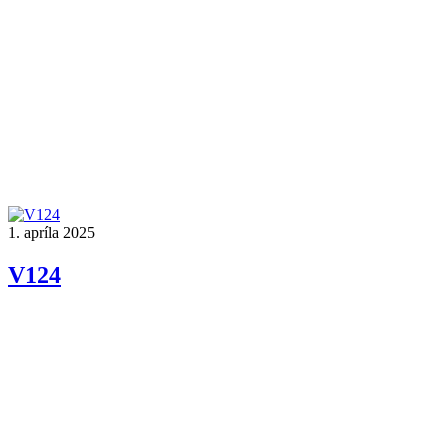
1. apríla 2025
V124