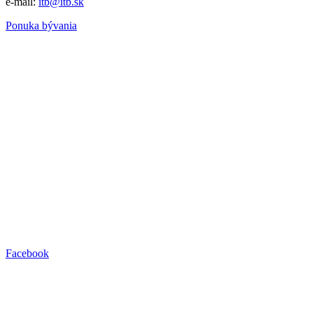
e-mail:
itb@itb.sk
Ponuka bývania
Facebook