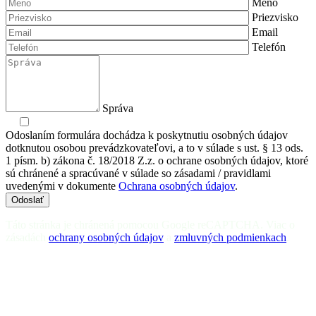
Meno
Priezvisko
Email
Telefón
Správa
Odoslaním formulára dochádza k poskytnutiu osobných údajov
dotknutou osobou prevádzkovateľovi, a to v súlade s ust. § 13 ods.
1 písm. b) zákona č. 18/2018 Z.z. o ochrane osobných údajov, ktoré
sú chránené a spracúvané v súlade so zásadami / pravidlami
uvedenými v dokumente
Ochrana osobných údajov
.
Odoslať
Táto stránka je chránená pomocou Google reCAPTCHA. Viac o
zásadách
ochrany osobných údajov
a
zmluvných podmienkach
.