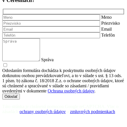
v Čerešniach?
Meno
Priezvisko
Email
Telefón
Správa
Odoslaním formulára dochádza k poskytnutiu osobných údajov
dotknutou osobou prevádzkovateľovi, a to v súlade s ust. § 13 ods.
1 písm. b) zákona č. 18/2018 Z.z. o ochrane osobných údajov, ktoré
sú chránené a spracúvané v súlade so zásadami / pravidlami
uvedenými v dokumente
Ochrana osobných údajov
.
Odoslať
Táto stránka je chránená pomocou Google reCAPTCHA. Viac o
zásadách
ochrany osobných údajov
a
zmluvných podmienkach
.