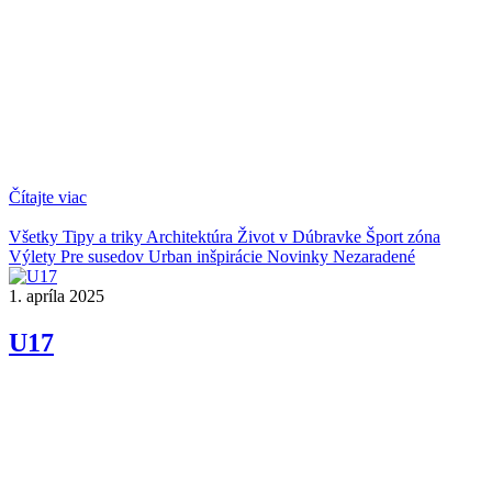
Čítajte viac
Všetky
Tipy a triky
Architektúra
Život v Dúbravke
Šport zóna
Výlety
Pre susedov
Urban inšpirácie
Novinky
Nezaradené
1. apríla 2025
U17