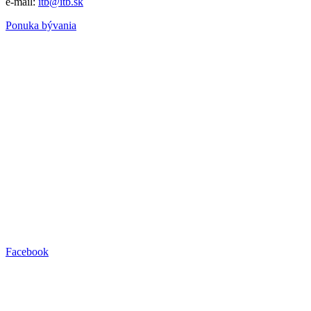
e-mail:
itb@itb.sk
Ponuka bývania
Facebook