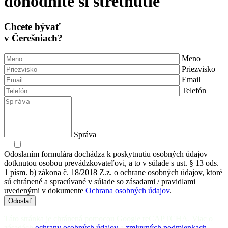
dohodnite si stretnutie
Chcete bývať
v Čerešniach?
Meno
Priezvisko
Email
Telefón
Správa
Odoslaním formulára dochádza k poskytnutiu osobných údajov
dotknutou osobou prevádzkovateľovi, a to v súlade s ust. § 13 ods.
1 písm. b) zákona č. 18/2018 Z.z. o ochrane osobných údajov, ktoré
sú chránené a spracúvané v súlade so zásadami / pravidlami
uvedenými v dokumente
Ochrana osobných údajov
.
Odoslať
Táto stránka je chránená pomocou Google reCAPTCHA. Viac o
zásadách
ochrany osobných údajov
a
zmluvných podmienkach
.