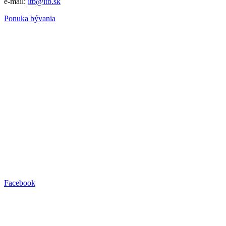
e-mail:
itb@itb.sk
Ponuka bývania
Facebook