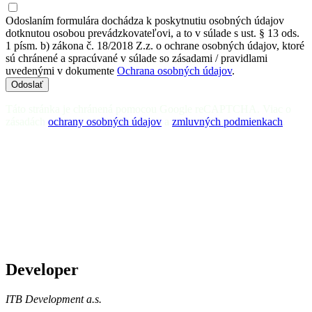
Odoslaním formulára dochádza k poskytnutiu osobných údajov
dotknutou osobou prevádzkovateľovi, a to v súlade s ust. § 13 ods.
1 písm. b) zákona č. 18/2018 Z.z. o ochrane osobných údajov, ktoré
sú chránené a spracúvané v súlade so zásadami / pravidlami
uvedenými v dokumente
Ochrana osobných údajov
.
Odoslať
Táto stránka je chránená pomocou Google reCAPTCHA. Viac o
zásadách
ochrany osobných údajov
a
zmluvných podmienkach
.
Developer
ITB Development a.s.