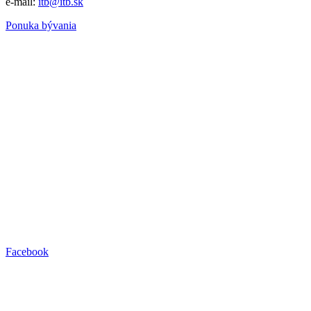
e-mail:
itb@itb.sk
Ponuka bývania
Facebook