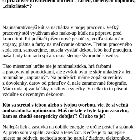
si priaznivec kreatívneho bordelu – farieb, uletených doplnkov,
„cinkrlátok“?
Najinšpiratívnejší kút sa nachádza v mojej pracovni. Veľký
pracovný stôl využívam ako make-up kútik na prípravu pred
koncertmi. Pri počítači píšem nové pesničky, vedľa stola mám
stojany, plátna a farby na maľovanie obrazov. Tretinu pracovného
stola som, samozrejme, musela vystlať dekou, lebo keď pracujem,
naša Lady tam rada spí a z okna sleduje štvornohé susedky.
Táto miestnosť určite nie je minimalistická, hrá farbami
a pracovnými pomôckami, ale zvyšok bytu je skôr uhladený a len
minimálne „zaprataný“. Na poličkách máme zopár suvenírov
z dovolenky, darov od priateľov či naše zaramované fotografie.
Mám rada aj vankúšiky, rastliny a sviečky. V celku to tu pôsobí
vzdušne s decentným dekorom.
Kto sa stretol s tebou alebo s tvojou tvorbou, vie, že si večná
ambasádorka optimizmu. Máš niekde v byte tajnú zásuvku,
kam sa chodíš energeticky dobíjať? Či ako to je?
Najlepší liek a zásuvka na dobitie energie je určite posteľ a spánok.
Aj preto som v spálni zakázala televízor. Keďže je to najlepšie
miesto na oddych, nechcela som ho narušiť žiadnou elektronikou.