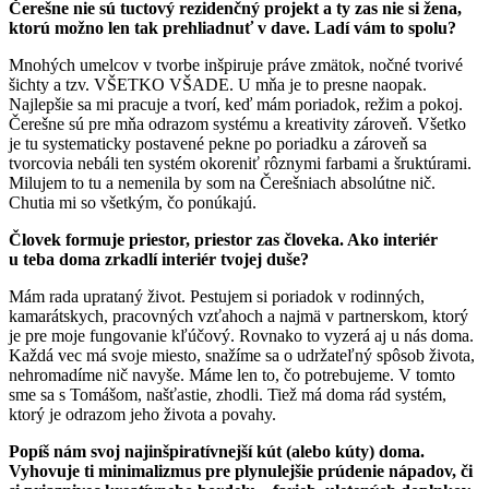
Čerešne nie sú tuctový rezidenčný projekt a ty zas nie si žena,
ktorú možno len tak prehliadnuť v dave. Ladí vám to spolu?
Mnohých umelcov v tvorbe inšpiruje práve zmätok, nočné tvorivé
šichty a tzv. VŠETKO VŠADE. U mňa je to presne naopak.
Najlepšie sa mi pracuje a tvorí, keď mám poriadok, režim a pokoj.
Čerešne sú pre mňa odrazom systému a kreativity zároveň. Všetko
je tu systematicky postavené pekne po poriadku a zároveň sa
tvorcovia nebáli ten systém okoreniť rôznymi farbami a šruktúrami.
Milujem to tu a nemenila by som na Čerešniach absolútne nič.
Chutia mi so všetkým, čo ponúkajú.
Človek formuje priestor, priestor zas človeka. Ako interiér
u teba doma zrkadlí interiér tvojej duše?
Mám rada uprataný život. Pestujem si poriadok v rodinných,
kamarátskych, pracovných vzťahoch a najmä v partnerskom, ktorý
je pre moje fungovanie kľúčový. Rovnako to vyzerá aj u nás doma.
Každá vec má svoje miesto, snažíme sa o udržateľný spôsob života,
nehromadíme nič navyše. Máme len to, čo potrebujeme. V tomto
sme sa s Tomášom, našťastie, zhodli. Tiež má doma rád systém,
ktorý je odrazom jeho života a povahy.
Popíš nám svoj najinšpiratívnejší kút (alebo kúty) doma.
Vyhovuje ti minimalizmus pre plynulejšie prúdenie nápadov, či