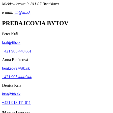
Mickiewiczova 9, 811 07 Bratislava
e-mail:
itb@itb.sk
PREDAJCOVIA BYTOV
Peter Král
kral@itb.sk
+421 905 440 661
Anna Benkeová
benkeova@itb.sk
+421 905 444 044
Denisa Kria
kria@itb.sk
+421 918 111 011