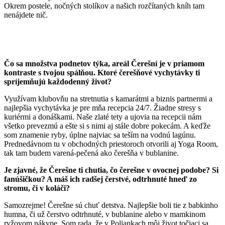
Okrem postele, nočných stolíkov a našich rozčítaných kníh tam
nenájdete nič.
Čo sa množstva podnetov týka, areál Čerešní je v priamom
kontraste s tvojou spálňou. Ktoré čerešňové vychytávky ti
spríjemňujú každodenný život?
Využívam klubovňu na stretnutia s kamarátmi a biznis partnermi a
najlepšia vychytávka je pre mňa recepcia 24/7. Žiadne stresy s
kuriérmi a donáškami. Naše zlaté tety a ujovia na recepcii nám
všetko prevezmú a ešte si s nimi aj stále dobre pokecám. A keďže
som znamenie ryby, úplne najviac sa teším na vodnú lagúnu.
Prednedávnom tu v obchodných priestoroch otvorili aj Yoga Room,
tak tam budem varená-pečená ako čerešňa v bublanine.
Je zjavné, že Čerešne ti chutia, čo čerešne v ovocnej podobe? Si
fanúšičkou? A máš ich radšej čerstvé, odtrhnuté hneď zo
stromu, či v koláči?
Samozrejme! Čerešne sú chuť detstva. Najlepšie boli tie z babkinho
humna, či už čerstvo odtrhnuté, v bublanine alebo v mamkinom
ryžovom nákype. Som rada, že v Poliankach môj život točiaci sa