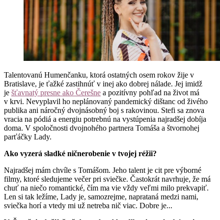
Talentovanú Humenčanku, ktorá ostatných osem rokov žije v
Bratislave, je ťažké zastihnúť v inej ako dobrej nálade. Jej imidž
je
šťavnatý presne ako Čerešne
a pozitívny pohľad na život má
v krvi. Nevyplavil ho neplánovaný pandemický dištanc od živého
publika ani náročný dvojnásobný boj s rakovinou. Stefi sa znova
vracia na pódiá a energiu potrebnú na vystúpenia najradšej dobíja
doma. V spoločnosti dvojnohého partnera Tomáša a štvornohej
parťáčky Lady.
Ako vyzerá sladké ničnerobenie v tvojej réžii?
Najradšej mám chvíle s Tomášom. Jeho talent je cit pre výborné
filmy, ktoré sledujeme večer pri sviečke. Častokrát navrhuje, že má
chuť na niečo romantické, čím ma vie vždy veľmi milo prekvapiť.
Len si tak ležíme, Lady je, samozrejme, naprataná medzi nami,
sviečka horí a vtedy mi už netreba nič viac. Dobre je...