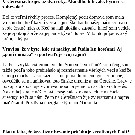
V Čerešniach žiješ už dva roky. Ako dlho ti trvalo, kým si sa
zabývala?
Bol to veľmi rýchly proces. Kompletný pocit domova som mala
v okamihu, keď každá vec a najmä škrabadlo našej mačičky malo
svoje čestné miesto. Keď sa naň uložila a zaspala, hneď som vedela,
že je spokojná a že sa jej bude bývať dobre. V tomto prípade: aký
krám, taký pán.
Vraví sa, že v byte, kde sú mačky, sú ľudia len hosťami. Aj
„pani domáca“ si pochvaľuje svoj rajón?
Lady si zvykla extrémne rýchlo. Som veľkým fanúšikom feng shui,
takže podľa toho prebiehalo aj rozmiestnenie všetkých vecí a keďže
si moja mačka – ako každá – potrpí na dobré energie a vibrácie,
osvedčilo sa mi aplikovať toto čínske umenie aj na Čerešne. Lady je
pokojná a zbožňuje vyhrievanie sa na jednej z našich dvoch terás.
Na druhej strane nášho bytu zase rada z okna sleduje mačacie
susedky. Páči sa nám, že to na Čerešniach žije zvieratkami a najmä
mačičkami. Pozitívna energia je tým podčiarknutá.
Platí u teba, že kreatívne bývanie priťahuje kreatívnych ľudí?