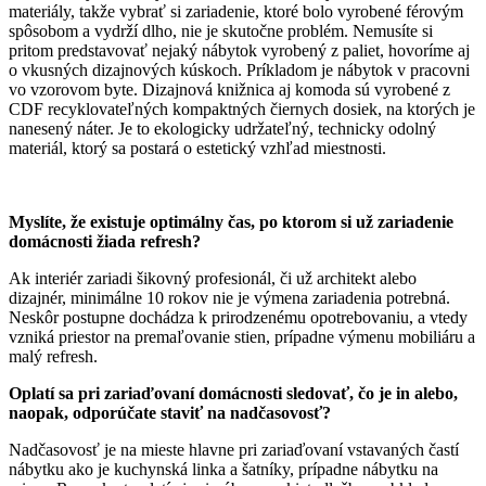
materiály, takže vybrať si zariadenie, ktoré bolo vyrobené férovým
spôsobom a vydrží dlho, nie je skutočne problém. Nemusíte si
pritom predstavovať nejaký nábytok vyrobený z paliet, hovoríme aj
o vkusných dizajnových kúskoch. Príkladom je nábytok v pracovni
vo vzorovom byte. Dizajnová knižnica aj komoda sú vyrobené z
CDF recyklovateľných kompaktných čiernych dosiek, na ktorých je
nanesený náter. Je to ekologicky udržateľný, technicky odolný
materiál, ktorý sa postará o estetický vzhľad miestnosti.
Myslíte, že existuje optimálny čas, po ktorom si už zariadenie
domácnosti žiada refresh?
Ak interiér zariadi šikovný profesionál, či už architekt alebo
dizajnér, minimálne 10 rokov nie je výmena zariadenia potrebná.
Neskôr postupne dochádza k prirodzenému opotrebovaniu, a vtedy
vzniká priestor na premaľovanie stien, prípadne výmenu mobiliáru a
malý refresh.
Oplatí sa pri zariaďovaní domácnosti sledovať, čo je in alebo,
naopak, odporúčate staviť na nadčasovosť?
Nadčasovosť je na mieste hlavne pri zariaďovaní vstavaných častí
nábytku ako je kuchynská linka a šatníky, prípadne nábytku na