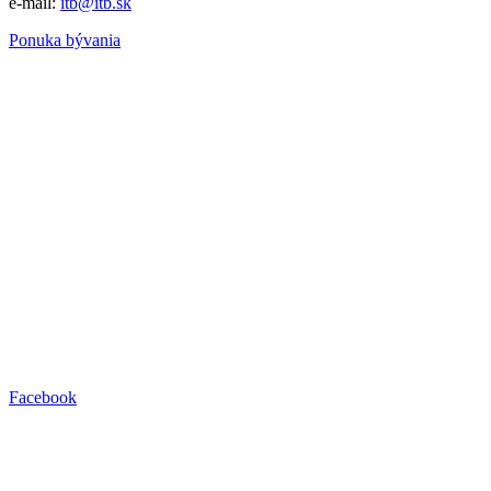
e-mail:
itb@itb.sk
Ponuka bývania
Facebook