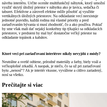
návrhu interiéru. Určite oceníte multifunkčný nábytok, ktorý umožní
využiť skrytý úložný priestor v nábytku ako je lavica, sedačka či
taburet. Efektívne a zároveň efektne môže pôsobiť aj využitie
vertikálnych úložných priestorov. Na odkladanie vecí neexistuje
jednotné pravidlo, každá rodina má vlastné priority a pred
zariaďovaním bývania si musí zhodnotiť, čo a ako používa. Pokiaľ
by sme však mali dať nejaký konkrétny tip týkajúci sa odkladacích
priestorov, v predsieni by mal byť dostatočne veľký priestor na
odkladanie topánok a kabátov.
Ktoré veci pri zariaďovaní interiérov nikdy nevyjdú z módy?
Neutrálne a svetlé odtiene, prírodné materiály a farby, biely voál a
veľkoplošné zrkadlá. A naopak, je niečo, čo sa už pri zariaďovaní
bytu „nenosí“? Ak je interiér vkusne, vyvážene a citlivo zariadený,
nosí sa všetko.
Prečítajte si viac