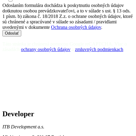
Odoslaním formulára dochádza k poskytnutiu osobných údajov
dotknutou osobou prevádzkovateľovi, a to v súlade s ust. § 13 ods.
1 písm. b) zákona č. 18/2018 Z.z. o ochrane osobných údajov, ktoré
sú chránené a spracúvané v súlade so zásadami / pravidlami
uvedenými v dokumente
Ochrana osobných údajov
.
Odoslať
Táto stránka je chránená pomocou Google reCAPTCHA. Viac o
zásadách
ochrany osobných údajov
a
zmluvných podmienkach
.
Developer
ITB Development a.s.