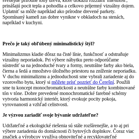
svetlejšie prírodné tóny dreva, ktoré dokážu rozžiariť miestnosť,
prinášajú pocit tepla a pohodlia a celkovo príjemný vizuálny dojem.
Uplatniť sa môže napríklad ako prírodne drevené parkety.
Spomínaný kameň zas dobre vynikne v obkladoch na stenách,
napríklad v kuchyni.
Prečo je taký obľúbený minimalistický štýl?
Minimalizmus kladie dôraz na čisté línie, funkčnosť a odstraňuje
vizuálny neporiadok. Pri výbere nábytku preto odporúčame
sústrediť sa na jednoduché tvary a formy, neutrálne farby ako biela,
čierna a šedá a množstvo úložného priestoru na zníženie neporiadku.
V duchu minimalizmu a jednoduchosti sme vybrali zariadenie aj do
vzorového bytu, ktorý si
môžete prísť pozrieť do Čerešní
. Použili
sme tu koncept monochromatickosti a neutrálne farby kombinované
tón v tóne. Dobre prevedené monochromatické farebné schémy
vytvoria harmonický interiér, ktorý evokuje pocity pokoja,
vyrovnanosti a vzhľad celistvosti.
Je výzvou zariadiť svoje bývanie udržateľne?
Udržateľné a ekologické riešenia sú stále rozšírenejšie, a to aj pri
výbere zariadenia do domácnosti či bytových doplnkov. Čoraz viac
značiek a výrobcov využíva obnoviteľné a recyklovateľné