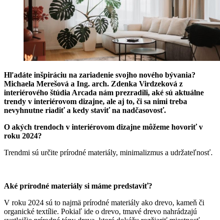
Hľadáte inšpiráciu na zariadenie svojho nového bývania?
Michaela Merešová a Ing. arch. Zdenka Virdzeková z
interiérového štúdia Arcada nám prezradili, aké sú aktuálne
trendy v interiérovom dizajne, ale aj to, či sa nimi treba
nevyhnutne riadiť a kedy staviť na nadčasovosť.
O akých trendoch v interiérovom dizajne môžeme hovoriť v
roku 2024?
Trendmi sú určite prírodné materiály, minimalizmus a udržateľnosť.
Aké prírodné materiály si máme predstaviť?
V roku 2024 sú to najmä prírodné materiály ako drevo, kameň či
organické textílie. Pokiaľ ide o drevo, tmavé drevo nahrádzajú