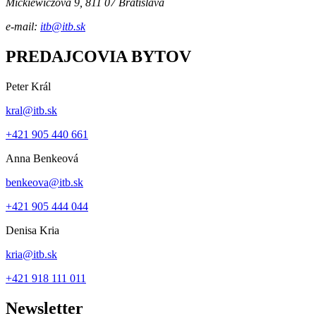
Mickiewiczova 9, 811 07 Bratislava
e-mail:
itb@itb.sk
PREDAJCOVIA BYTOV
Peter Král
kral@itb.sk
+421 905 440 661
Anna Benkeová
benkeova@itb.sk
+421 905 444 044
Denisa Kria
kria@itb.sk
+421 918 111 011
Newsletter