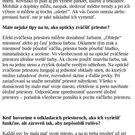
mieru. Rovnako to platí aj pri výbere parkiet, dlažby a obkladov.
Mobiliár a doplnky môžu, naopak, sledovať módne trendy a pri ich
výbere si môžete aj trochu „uletieť”. Ak vás časom omrzia alebo
prestanú baviť, nie je také nákladné ich vymeniť.
Máte nejaké tipy na to, ako opticky zväčšiť priestor?
Efekt zväčšenia priestoru môžete dosiahnuť farbami. „Oblejte“
miestnosť alebo jej časť jednou farbou. Oklamete tým zrak a
miestnosť bude pôsobiť väčšia, priestor bude pôsobiť hladko,
minimalisticky a ucelene. Vo všeobecnosti sú na optické zväčšenie
priestoru ideálne svetlé farby. Ak chcete použiť tmavšiu farbu, tak
len na jednu stenu a zvyšok dolaďte svetlým odtieňom. Na optické
zväčšenie priestoru fungujú aj jednotné obklady stien, do ktorých
možno zabudovať dvere, rozvodové skrine a ďalšie prvky. Pri
zariaďovaní sa snažte nezahltiť priestor nábytkom. Všetko v
domácnosti by malo mať svoje miesto, efektívne si preto navrhnite
úložné priestory. Odporúčame uprednostniť uzavreté úložné
priestory – poriadok všeobecne pomáha k pocitu väčšieho priestoru.
Keď hovoríme o odkladacích priestoroch, ako ich vyriešiť
funkčne, ale zároveň tak, aby nepôsobili rušivo?
Každá vec by mala mať svoje miesto, a na to treba myslieť už pri