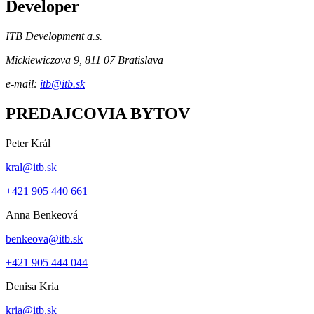
Developer
ITB Development a.s.
Mickiewiczova 9, 811 07 Bratislava
e-mail:
itb@itb.sk
PREDAJCOVIA BYTOV
Peter Král
kral@itb.sk
+421 905 440 661
Anna Benkeová
benkeova@itb.sk
+421 905 444 044
Denisa Kria
kria@itb.sk