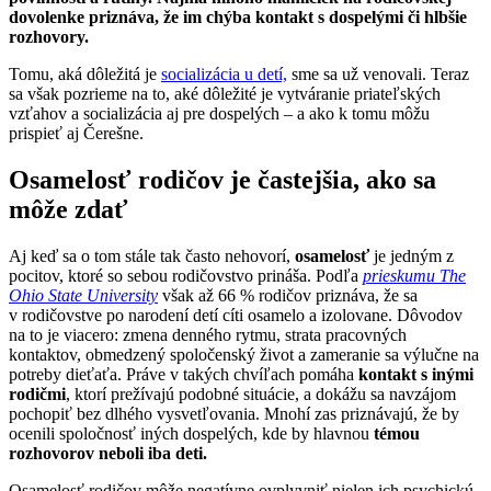
dovolenke priznáva, že im chýba kontakt s dospelými či hlbšie
rozhovory.
Tomu, aká dôležitá je
socializácia u detí,
sme sa už venovali. Teraz
sa však pozrieme na to, aké dôležité je vytváranie priateľských
vzťahov a socializácia aj pre dospelých – a ako k tomu môžu
prispieť aj Čerešne.
Osamelosť rodičov je častejšia, ako sa
môže zdať
Aj keď sa o tom stále tak často nehovorí,
osamelosť
je jedným z
pocitov, ktoré so sebou rodičovstvo prináša. Podľa
prieskumu The
Ohio State University
však až 66 % rodičov priznáva, že sa
v rodičovstve po narodení detí cíti osamelo a izolovane. Dôvodov
na to je viacero: zmena denného rytmu, strata pracovných
kontaktov, obmedzený spoločenský život a zameranie sa výlučne na
potreby dieťaťa. Práve v takých chvíľach pomáha
kontakt s inými
rodičmi
, ktorí prežívajú podobné situácie, a dokážu sa navzájom
pochopiť bez dlhého vysvetľovania. Mnohí zas priznávajú, že by
ocenili spoločnosť iných dospelých, kde by hlavnou
témou
rozhovorov neboli iba deti.
Osamelosť rodičov môže negatívne ovplyvniť nielen ich psychickú