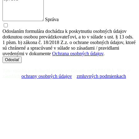
Správa
Odoslaním formulára dochádza k poskytnutiu osobných údajov
dotknutou osobou prevádzkovateľovi, a to v súlade s ust. § 13 ods.
1 písm. b) zákona č. 18/2018 Z.z. o ochrane osobných údajov, ktoré
sú chránené a spracúvané v súlade so zásadami / pravidlami
uvedenými v dokumente
Ochrana osobných údajov
.
Odoslať
Táto stránka je chránená pomocou Google reCAPTCHA. Viac o
zásadách
ochrany osobných údajov
a
zmluvných podmienkach
.