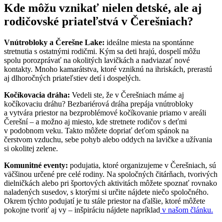
Kde môžu vznikať nielen detské, ale aj
rodičovské priateľstvá v Čerešniach?
Vnútrobloky a Čerešne Lake:
ideálne miesta na spontánne
stretnutia s ostatnými rodičmi. Kým sa deti hrajú, dospelí môžu
spolu porozprávať na okolitých lavičkách a nadviazať nové
kontakty. Mnoho kamarátstva, ktoré vzniknú na ihriskách, prerastú
aj dlhoročných priateľstiev detí i dospelých.
Kočíkovacia dráha:
Vedeli ste, že v Čerešniach máme aj
kočíkovaciu dráhu? Bezbariérová dráha prepája vnútrobloky
a vytvára priestor na bezproblémové kočíkovanie priamo v areáli
Čerešní – a možno aj miesto, kde stretnete rodičov s deťmi
v podobnom veku. Takto môžete dopriať deťom spánok na
čerstvom vzduchu, sebe pohyb alebo oddych na lavičke a užívania
si okolitej zelene.
Komunitné eventy:
podujatia, ktoré organizujeme v Čerešniach, sú
väčšinou určené pre celé rodiny. Na spoločných čitárňach, tvorivých
dielničkách alebo pri športových aktivitách môžete spoznať rovnako
naladených susedov, s ktorými si určite nájdete niečo spoločného.
Okrem týchto podujatí je tu stále priestor na ďalšie, ktoré môžete
pokojne tvoriť aj vy – inšpiráciu nájdete napríklad
v našom článku.