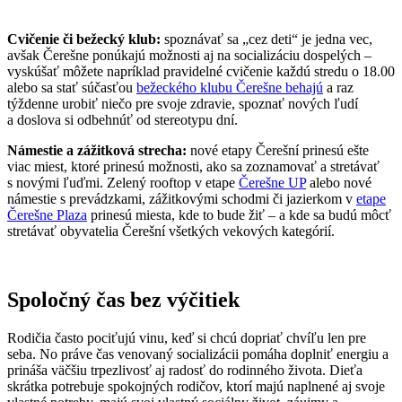
Cvičenie či bežecký klub:
spoznávať sa „cez deti“ je jedna vec,
avšak Čerešne ponúkajú možnosti aj na socializáciu dospelých –
vyskúšať môžete napríklad pravidelné cvičenie každú stredu o 18.00
alebo sa stať súčasťou
bežeckého klubu Čerešne behajú
a raz
týždenne urobiť niečo pre svoje zdravie, spoznať nových ľudí
a doslova si odbehnúť od stereotypu dní.
Námestie a zážitková strecha:
nové etapy Čerešní prinesú ešte
viac miest, ktoré
prinesú možnosti, ako sa zoznamovať a stretávať
s novými ľuďmi. Zelený rooftop v etape
Čerešne UP
alebo nové
námestie s prevádzkami, zážitkovými schodmi či jazierkom v
etape
Čerešne Plaza
prinesú miesta, kde to bude žiť – a kde sa budú môcť
stretávať obyvatelia Čerešní všetkých vekových kategórií.
Spoločný čas bez výčitiek
Rodičia často pociťujú vinu, keď si chcú dopriať chvíľu len pre
seba. No práve čas venovaný socializácii pomáha doplniť energiu a
prináša väčšiu trpezlivosť aj radosť do rodinného života. Dieťa
skrátka potrebuje spokojných rodičov, ktorí majú naplnené aj svoje