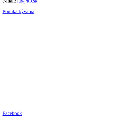
e-mail:
itb@itb.sk
Ponuka bývania
Facebook