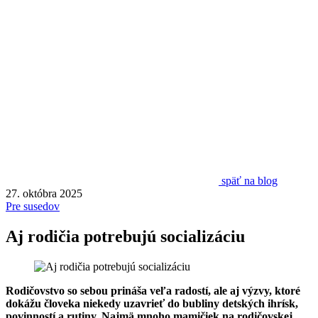
späť na blog
27. októbra 2025
Pre susedov
Aj rodičia potrebujú socializáciu
Rodičovstvo so sebou prináša veľa radostí, ale aj výzvy, ktoré
dokážu človeka niekedy uzavrieť do bubliny detských ihrísk,
povinností a rutiny. Najmä mnoho mamičiek na rodičovskej