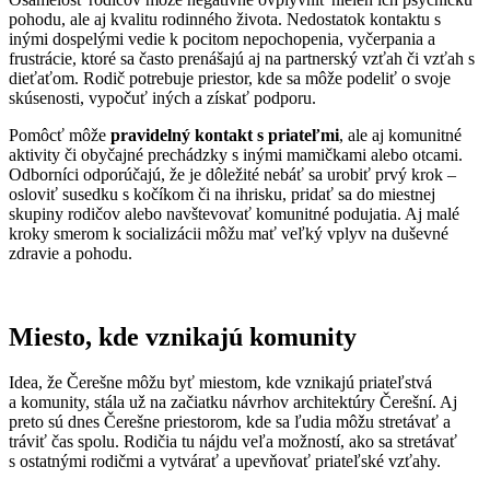
pohodu, ale aj kvalitu rodinného života. Nedostatok kontaktu s
inými dospelými vedie k pocitom nepochopenia, vyčerpania a
frustrácie, ktoré sa často prenášajú aj na partnerský vzťah či vzťah s
dieťaťom. Rodič potrebuje priestor, kde sa môže podeliť o svoje
skúsenosti, vypočuť iných a získať podporu.
Pomôcť môže
pravidelný kontakt s priateľmi
, ale aj komunitné
aktivity či obyčajné prechádzky s inými mamičkami alebo otcami.
Odborníci odporúčajú, že je dôležité nebáť sa urobiť prvý krok –
osloviť susedku s kočíkom či na ihrisku, pridať sa do miestnej
skupiny rodičov alebo navštevovať komunitné podujatia. Aj malé
kroky smerom k socializácii môžu mať veľký vplyv na duševné
zdravie a pohodu.
Miesto, kde vznikajú komunity
Idea, že Čerešne môžu byť miestom, kde vznikajú priateľstvá
a komunity, stála už na začiatku návrhov architektúry Čerešní. Aj
preto sú dnes Čerešne priestorom, kde sa ľudia môžu stretávať a
tráviť čas spolu. Rodičia tu nájdu veľa možností, ako sa stretávať
s ostatnými rodičmi a vytvárať a upevňovať priateľské vzťahy.