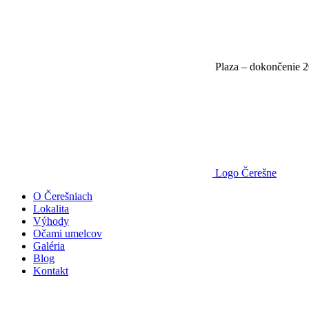
Plaza – dokončenie 
Logo Čerešne
O Čerešniach
Lokalita
Výhody
Očami umelcov
Galéria
Blog
Kontakt