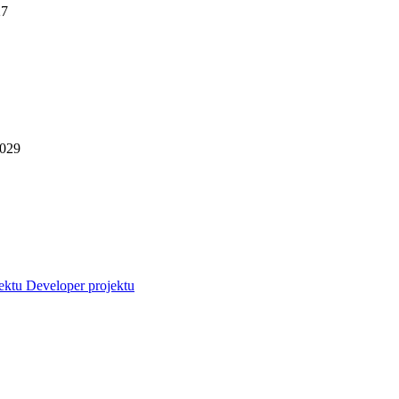
27
2029
jektu
Developer projektu